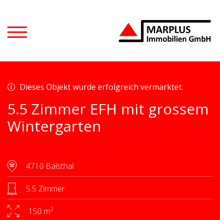
Dieses Objekt wurde erfolgreich vermarktet.
5.5 Zimmer EFH mit grossem
Wintergarten
4710 Balsthal
5.5 Zimmer
2
150 m