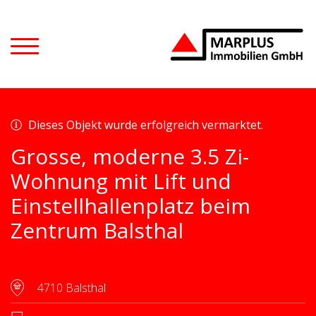
Dieses Objekt wurde erfolgreich vermarktet.
Grosse, moderne 3.5 Zi-
Wohnung mit Lift und
Einstellhallenplatz beim
Zentrum Balsthal
4710 Balsthal